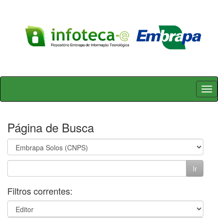
Skip
navigation
Página de Busca
Filtros correntes: