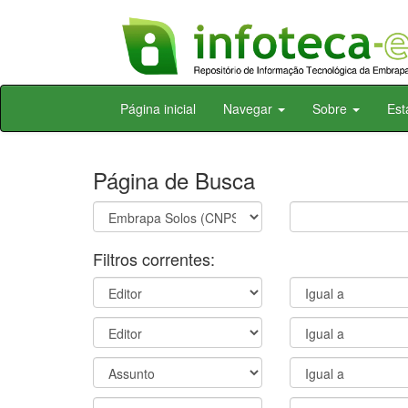
Skip
Página inicial
Navegar
Sobre
Est
navigation
Página de Busca
Filtros correntes: