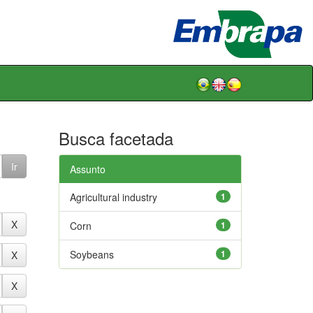
Busca facetada
Assunto
Agricultural industry
1
Corn
1
Soybeans
1