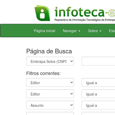
Skip
Página inicial
Navegar
Sobre
Est
navigation
Página de Busca
Filtros correntes: