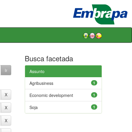
Busca facetada
Assunto
Agribusiness
1
Economic development
1
Soja
1