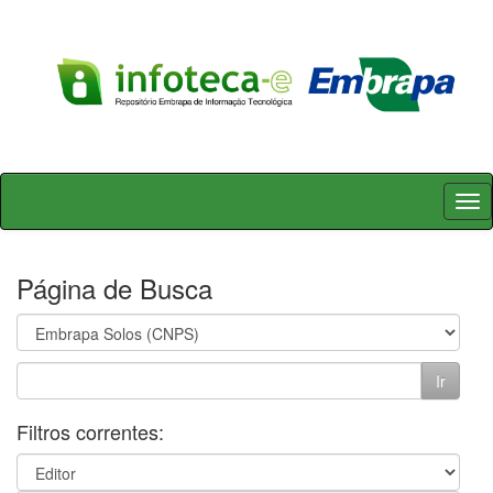
Skip
navigation
Página de Busca
Filtros correntes: