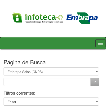
Skip
navigation
Página de Busca
Filtros correntes: