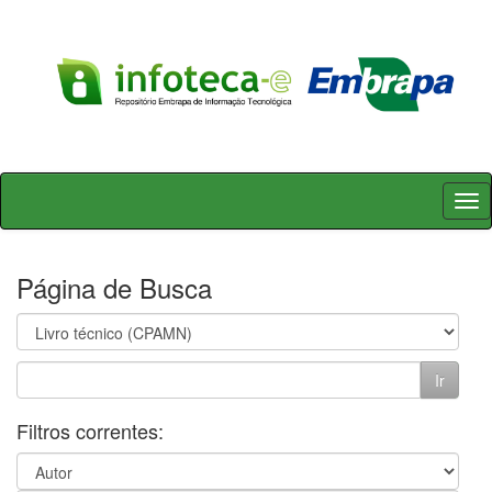
Skip
navigation
Página de Busca
Filtros correntes: