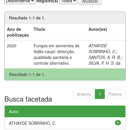
Registro(s)
Resultado 1-1 de 1.
Ano de
Título
Autor(es)
publicação
2020
Fungos em sementes de
ATHAYDE
feijão-caupi: detecção,
SOBRINHO, C.
;
qualidade sanitária e
SANTOS, A. R. B.
;
controle alternativo.
SILVA, P. H. S. da
Resultado 1-1 de 1.
Anterior
1
Póximo
Busca facetada
Autor
ATHAYDE SOBRINHO, C.
1