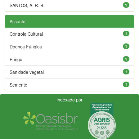
SANTOS, A. R. B.
1
Assunto
Controle Cultural
1
Doença Fúngica
1
Fungo
1
Sanidade vegetal
1
Semente
1
Indexado por