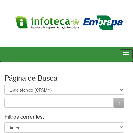
Skip
navigation
Página de Busca
Filtros correntes: