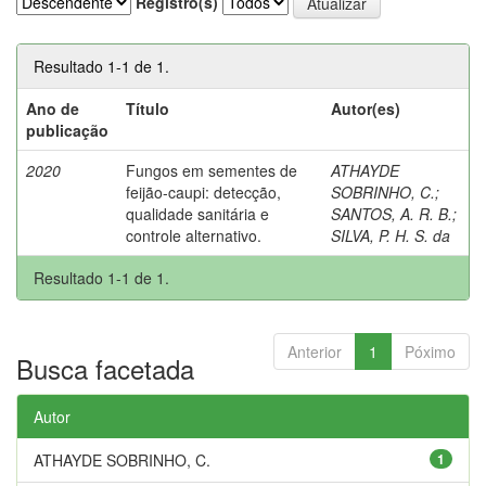
Registro(s)
Resultado 1-1 de 1.
Ano de
Título
Autor(es)
publicação
2020
Fungos em sementes de
ATHAYDE
feijão-caupi: detecção,
SOBRINHO, C.
;
qualidade sanitária e
SANTOS, A. R. B.
;
controle alternativo.
SILVA, P. H. S. da
Resultado 1-1 de 1.
Anterior
1
Póximo
Busca facetada
Autor
ATHAYDE SOBRINHO, C.
1