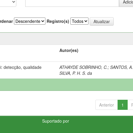
rdenar
Registro(s)
Autor(es)
: detecção, qualidade
ATHAYDE SOBRINHO, C.
;
SANTOS, A.
SILVA, P. H. S. da
Anterior
1
Suportado por