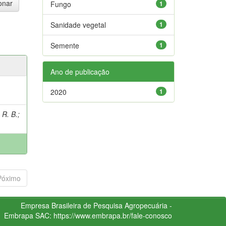
Fungo
1
Sanidade vegetal
1
Semente
1
Ano de publicação
2020
1
 R. B.
;
Póximo
Empresa Brasileira de Pesquisa Agropecuária -
Embrapa
SAC:
https://www.embrapa.br/fale-conosco