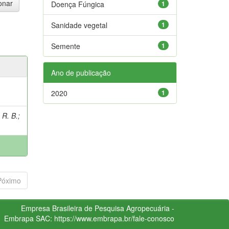
Doença Fúngica
1
Sanidade vegetal
1
Semente
1
Ano de publicação
2020
1
 R. B.
;
Póximo
Empresa Brasileira de Pesquisa Agropecuária -
Embrapa
SAC:
https://www.embrapa.br/fale-conosco