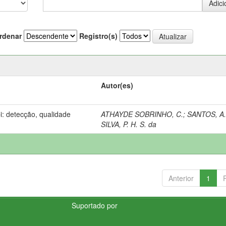
rdenar
Registro(s)
Autor(es)
: detecção, qualidade
ATHAYDE SOBRINHO, C.
;
SANTOS, A.
SILVA, P. H. S. da
Anterior
1
Suportado por