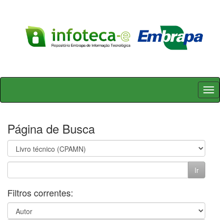
Skip
navigation
Página de Busca
Filtros correntes: