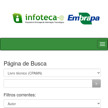
Skip
navigation
Página de Busca
Filtros correntes: