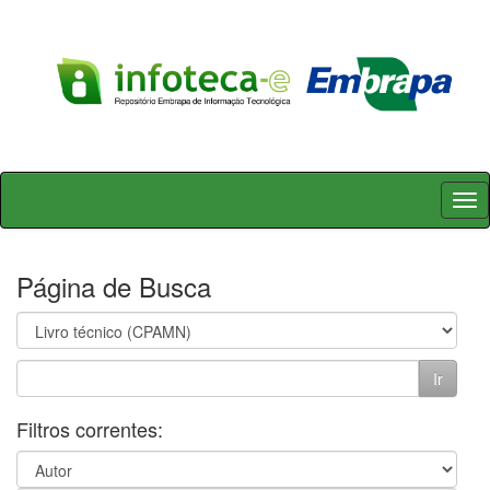
Skip
navigation
Página de Busca
Filtros correntes: