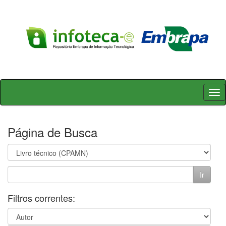
Skip
navigation
Página de Busca
Filtros correntes: