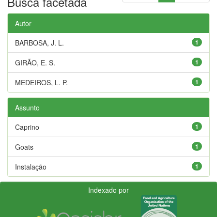
Busca facetada
Autor
BARBOSA, J. L.
1
GIRÃO, E. S.
1
MEDEIROS, L. P.
1
Assunto
Caprino
1
Goats
1
Instalação
1
Indexado por