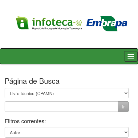
Skip
navigation
Página de Busca
Filtros correntes: