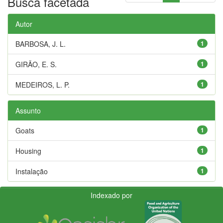
Busca facetada
Autor
BARBOSA, J. L.
1
GIRÃO, E. S.
1
MEDEIROS, L. P.
1
Assunto
Goats
1
Housing
1
Instalação
1
Indexado por