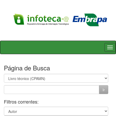
Skip
navigation
Página de Busca
Filtros correntes: