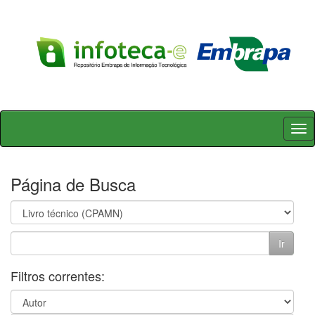
Skip
navigation
Página de Busca
Filtros correntes: