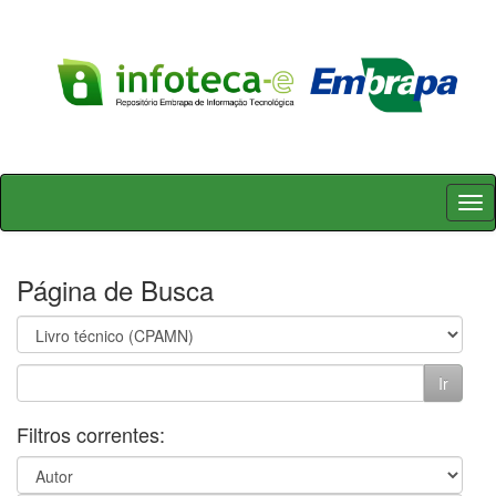
Skip
navigation
Página de Busca
Filtros correntes: