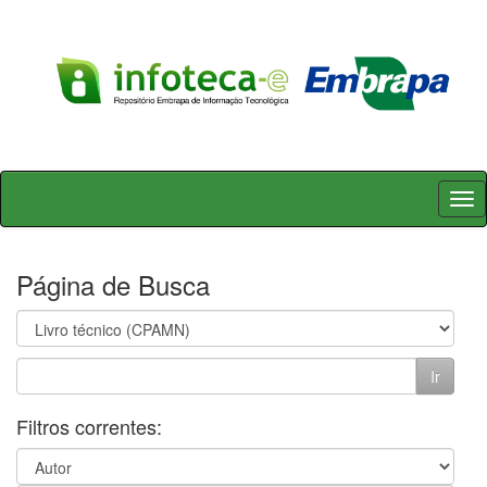
Skip
navigation
Página de Busca
Filtros correntes: