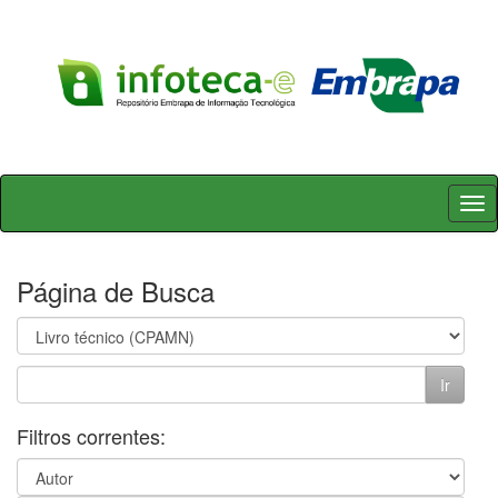
Skip
navigation
Página de Busca
Filtros correntes: