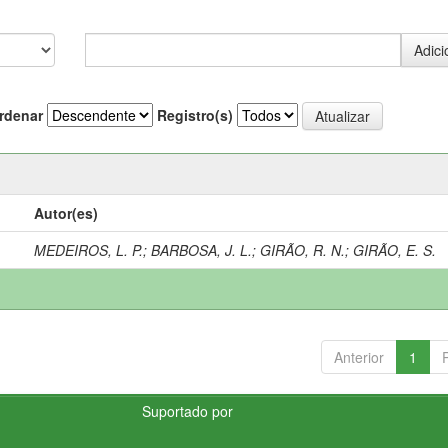
rdenar
Registro(s)
Autor(es)
MEDEIROS, L. P.
;
BARBOSA, J. L.
;
GIRÃO, R. N.
;
GIRÃO, E. S.
Anterior
1
Suportado por