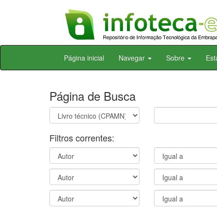
Skip
Página inicial
Navegar
Sobre
Est
navigation
Página de Busca
Filtros correntes: