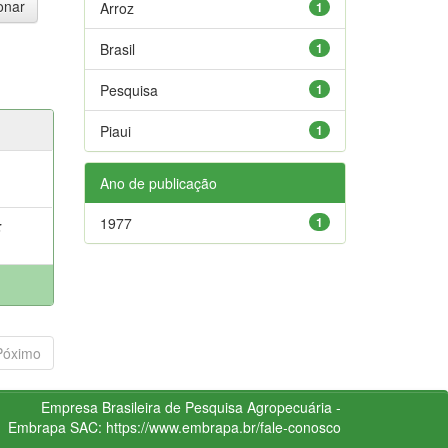
Arroz
1
Brasil
1
Pesquisa
1
Piaui
1
Ano de publicação
1977
1
;
Póximo
Empresa Brasileira de Pesquisa Agropecuária -
Embrapa
SAC:
https://www.embrapa.br/fale-conosco