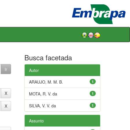
Busca facetada
Autor
ARAUJO, M. M. B.
1
MOTA, R. V. da
1
SILVA, V. V. da
1
Assunto