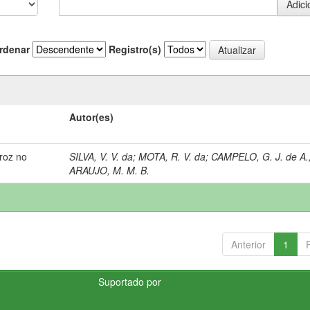
rdenar
Registro(s)
Autor(es)
rroz no
SILVA, V. V. da
;
MOTA, R. V. da
;
CAMPELO, G. J. de A.
ARAUJO, M. M. B.
Anterior
1
Suportado por