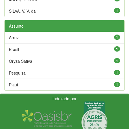
SILVA, V. V. da
1
Assunto
Arroz
1
Brasil
1
Oryza Sativa
1
Pesquisa
1
Piaui
1
Indexado por