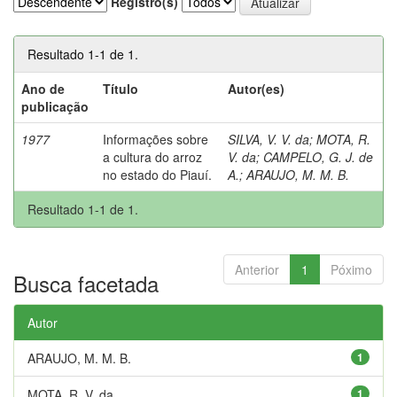
Registro(s)
Resultado 1-1 de 1.
Ano de
Título
Autor(es)
publicação
1977
Informações sobre
SILVA, V. V. da
;
MOTA, R.
a cultura do arroz
V. da
;
CAMPELO, G. J. de
no estado do Piauí.
A.
;
ARAUJO, M. M. B.
Resultado 1-1 de 1.
Anterior
1
Póximo
Busca facetada
Autor
ARAUJO, M. M. B.
1
MOTA, R. V. da
1