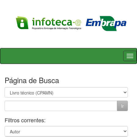
Skip
navigation
Página de Busca
Filtros correntes: