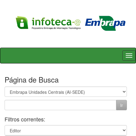
Skip
navigation
Página de Busca
Filtros correntes: