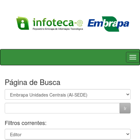
Skip
navigation
Página de Busca
Filtros correntes: