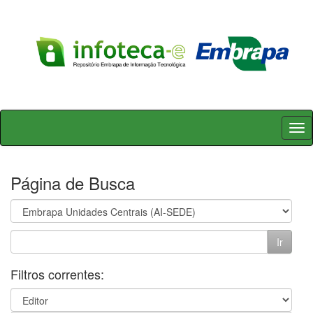
Skip
navigation
Página de Busca
Filtros correntes: