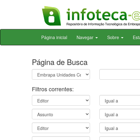
Skip
Página inicial
Navegar
Sobre
Est
navigation
Página de Busca
Filtros correntes: