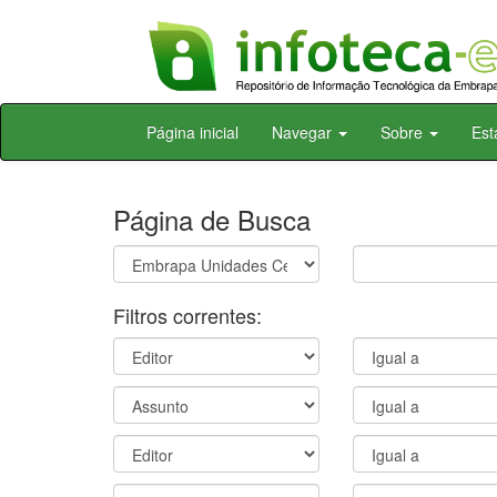
Skip
Página inicial
Navegar
Sobre
Est
navigation
Página de Busca
Filtros correntes: