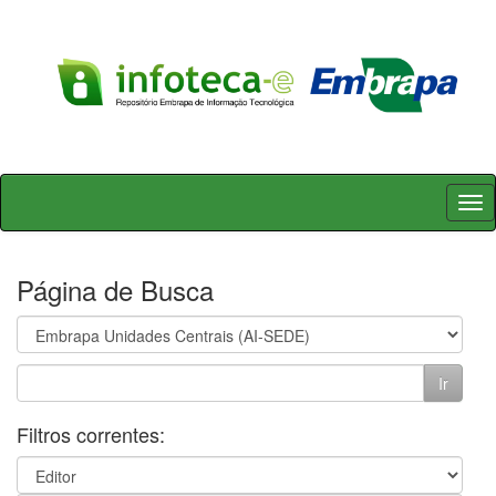
Skip
navigation
Página de Busca
Filtros correntes: