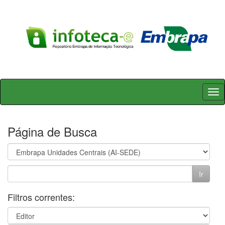
Skip
navigation
Página de Busca
Filtros correntes: