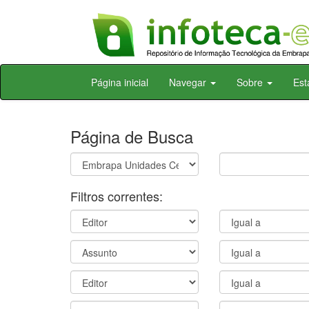
Skip
Página inicial
Navegar
Sobre
Est
navigation
Página de Busca
Filtros correntes: