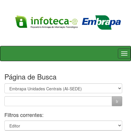
Skip
navigation
Página de Busca
Filtros correntes: