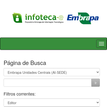
Skip
navigation
Página de Busca
Filtros correntes: