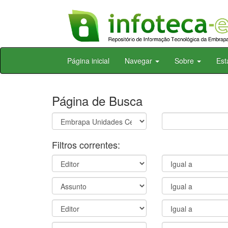
Skip
Página inicial
Navegar
Sobre
Est
navigation
Página de Busca
Filtros correntes: