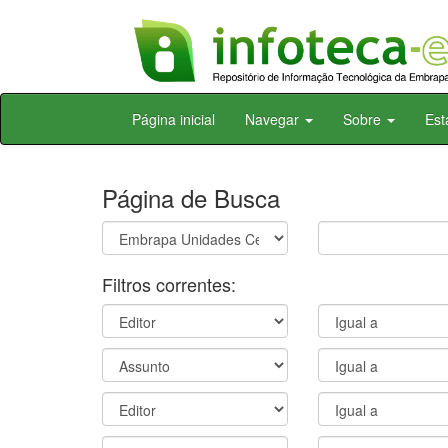
Skip
Página inicial
Navegar
Sobre
Est
navigation
Página de Busca
Filtros correntes: