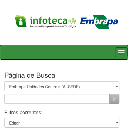
Skip
navigation
Página de Busca
Filtros correntes: