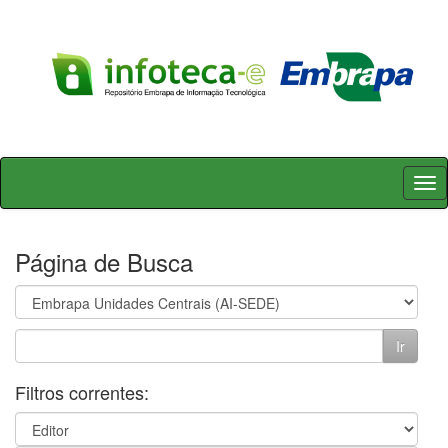
Skip
navigation
Página de Busca
Filtros correntes: