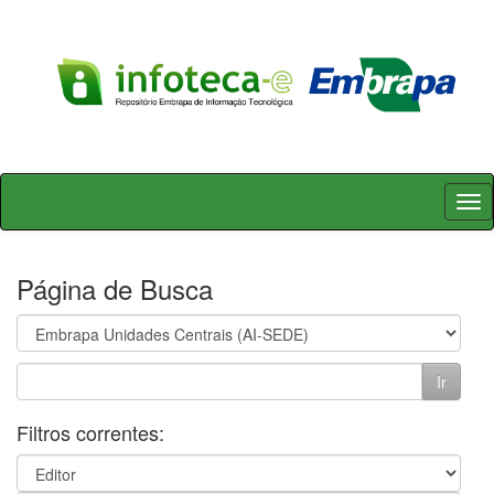
Skip
navigation
Página de Busca
Filtros correntes: