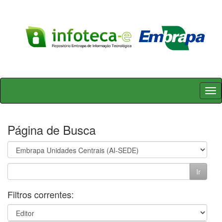
Skip
navigation
Página de Busca
Filtros correntes: