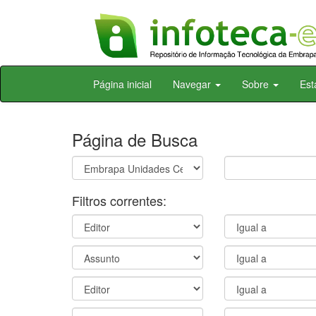
Skip
Página inicial
Navegar
Sobre
Est
navigation
Página de Busca
Filtros correntes: