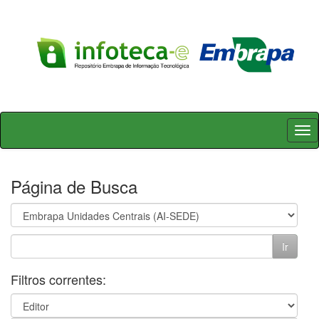
Skip
navigation
Página de Busca
Filtros correntes: