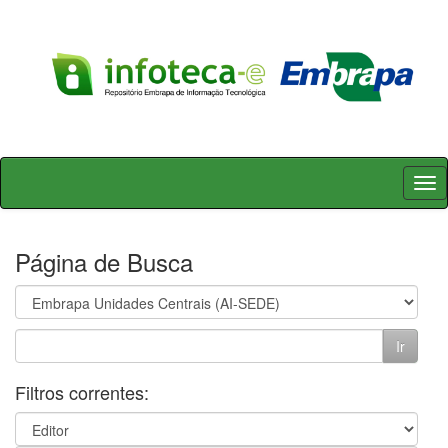
Skip
navigation
Página de Busca
Filtros correntes: