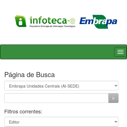
Skip
navigation
Página de Busca
Filtros correntes: