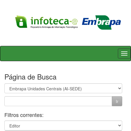
Skip
navigation
Página de Busca
Filtros correntes: