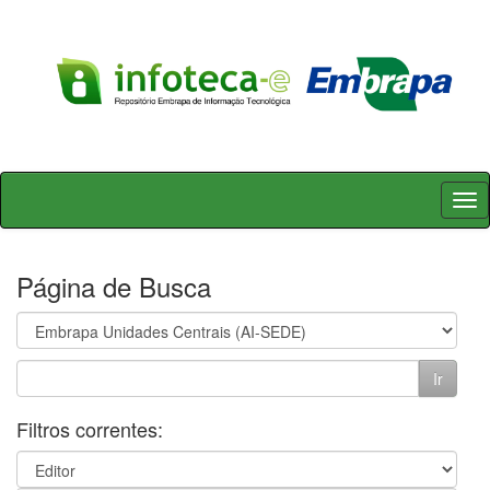
Skip
navigation
Página de Busca
Filtros correntes: