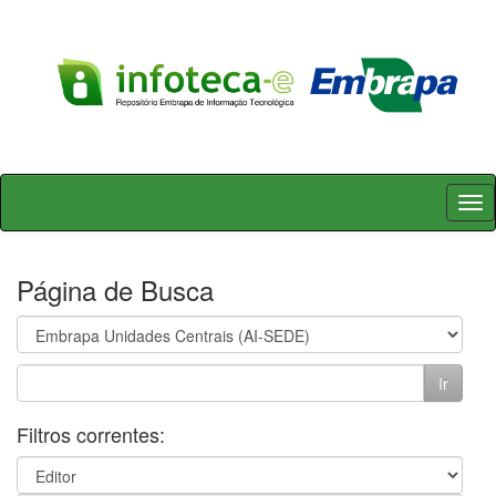
Skip
navigation
Página de Busca
Filtros correntes: