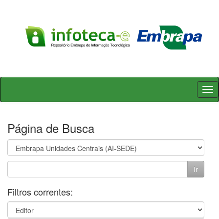
Skip
navigation
Página de Busca
Filtros correntes: