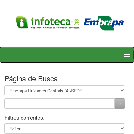
Skip
navigation
Página de Busca
Filtros correntes: