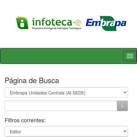
Skip
navigation
Página de Busca
Filtros correntes: