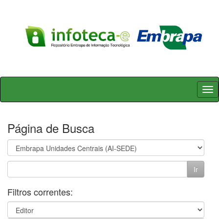
Skip
navigation
Página de Busca
Filtros correntes: