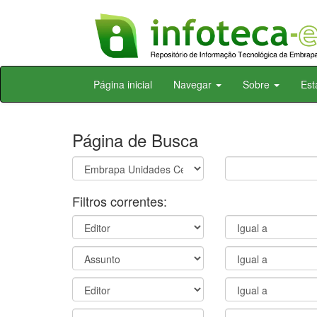
Skip
Página inicial
Navegar
Sobre
Est
navigation
Página de Busca
Filtros correntes: